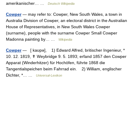
amerikanischer… …
Deutsch Wikipedia
Cowper
— may refer to: Cowper, New South Wales, a town in
Australia Division of Cowper, an electoral district in the Australian
House of Representatives, in New South Wales Cowper
(surname), people with the surname Cowper Small Cowper
Madonna painting by… …
Wikipedia
Cowper
— [ kaʊpə], 1) Edward Alfred, britischer Ingenieur, *
10. 12. 1819, ✝ Weybridge 9. 5. 1893; erfand 1857 den Cowper
Apparat (Winderhitzer) für Hochöfen, führte 1868 die
Tangentialspeichen beim Fahrrad ein. 2) William, englischer
Dichter, *… …
Universal-Lexikon