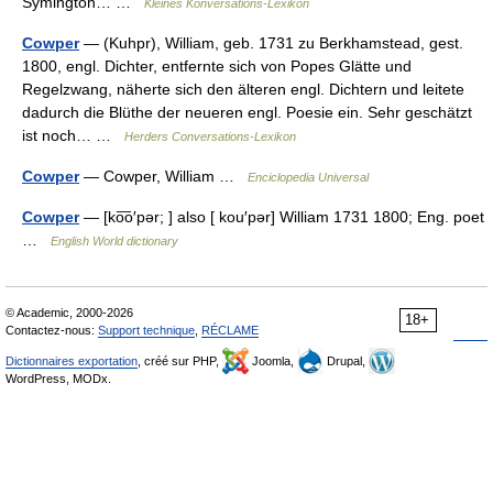
Symington… …
Kleines Konversations-Lexikon
Cowper
— (Kuhpr), William, geb. 1731 zu Berkhamstead, gest.
1800, engl. Dichter, entfernte sich von Popes Glätte und
Regelzwang, näherte sich den älteren engl. Dichtern und leitete
dadurch die Blüthe der neueren engl. Poesie ein. Sehr geschätzt
ist noch… …
Herders Conversations-Lexikon
Cowper
— Cowper, William …
Enciclopedia Universal
Cowper
— [ko͞o′pər; ] also [ kou′pər] William 1731 1800; Eng. poet
…
English World dictionary
© Academic, 2000-2026
18+
Contactez-nous:
Support technique
,
RÉCLAME
Dictionnaires exportation
, créé sur PHP,
Joomla,
Drupal,
WordPress, MODx.