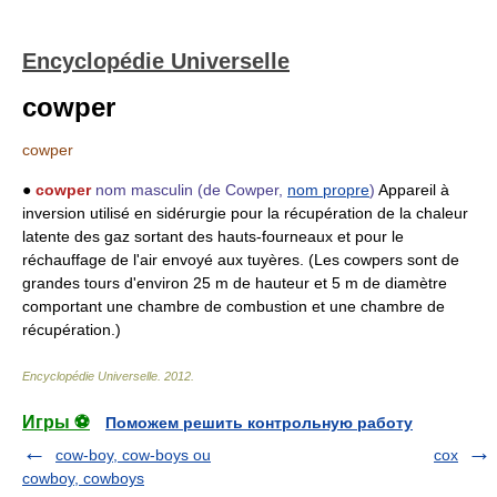
Encyclopédie Universelle
cowper
cowper
●
cowper
nom masculin
(de Cowper,
nom propre
)
Appareil à
inversion utilisé en sidérurgie pour la récupération de la chaleur
latente des gaz sortant des hauts-fourneaux et pour le
réchauffage de l'air envoyé aux tuyères. (Les cowpers sont de
grandes tours d'environ 25 m de hauteur et 5 m de diamètre
comportant une chambre de combustion et une chambre de
récupération.)
Encyclopédie Universelle
.
2012
.
Игры ⚽
Поможем решить контрольную работу
cow-boy, cow-boys ou
cox
cowboy, cowboys