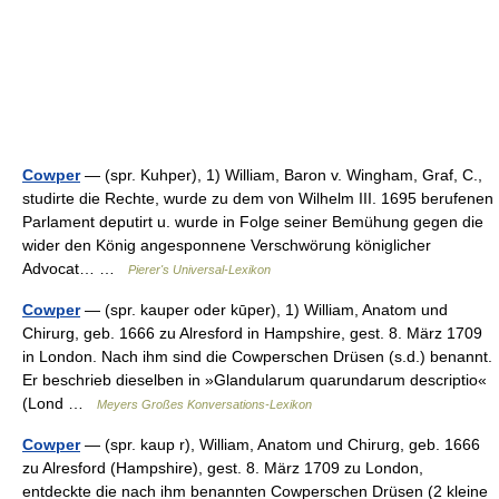
Cowper
— (spr. Kuhper), 1) William, Baron v. Wingham, Graf, C.,
studirte die Rechte, wurde zu dem von Wilhelm III. 1695 berufenen
Parlament deputirt u. wurde in Folge seiner Bemühung gegen die
wider den König angesponnene Verschwörung königlicher
Advocat… …
Pierer's Universal-Lexikon
Cowper
— (spr. kauper oder kūper), 1) William, Anatom und
Chirurg, geb. 1666 zu Alresford in Hampshire, gest. 8. März 1709
in London. Nach ihm sind die Cowperschen Drüsen (s.d.) benannt.
Er beschrieb dieselben in »Glandularum quarundarum descriptio«
(Lond …
Meyers Großes Konversations-Lexikon
Cowper
— (spr. kaup r), William, Anatom und Chirurg, geb. 1666
zu Alresford (Hampshire), gest. 8. März 1709 zu London,
entdeckte die nach ihm benannten Cowperschen Drüsen (2 kleine