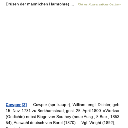
Drüsen der männlichen Harnröhre) …
Kleines Konversations-Lexikon
Cowper [2]
— Cowper (spr. kaup r), William, engl. Dichter, geb.
15. Nov. 1731 zu Berkhamstead, gest. 25. April 1800. »Works«
(Gedichte) nebst Biogr. von Southey (neue Ausg., 8 Bde., 1853
54); Auswahl deutsch von Borel (1870). – Vgl. Wright (1892),