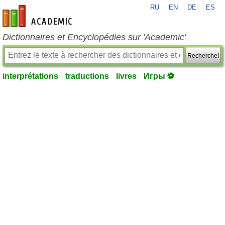
RU
EN
DE
ES
fr-academic.com
Dictionnaires et Encyclopédies sur 'Academic'
Recherche!
interprétations
traductions
livres
Игры ⚽